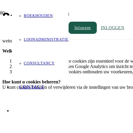
Cookiebeleid
BOEKHOUDEN
Inloggen
INLOGGEN
Wat zijn cookies?
Cookies zijn kleine tekstbestanden die op uw computer of mobiele a
LOONADMINISTRATIE
website goed functioneert.
Welke cookies gebruiken wij?
Noodzakelijke cookies:
Deze cookies zijn essentieel voor de w
CONSULTANCY
Analysecookies:
Wij gebruiken Google Analytics om inzicht te 
Functionele cookies:
Deze cookies onthouden uw voorkeuren, z
Hoe kunt u cookies beheren?
CONTACT
U kunt cookies beheren of verwijderen via de instellingen van uw bro
Strekkerweg 81, 1033 DA Amsterdam
info@pelk.nl
020-7371306