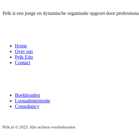
Pelk is een jonge en dynamische organisatie opgezet door professional
ALGEMEEN
Home
Over ons
Pelk Edu
Contact
DIENSTEN
Boekhouden
Loonadministratie
Consultancy
Pelk.nl © 2025. Alle rechten voorbehouden