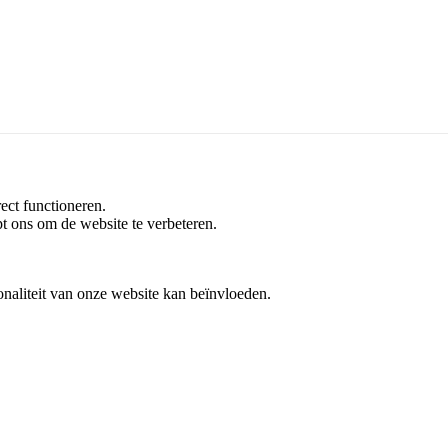
ons om uw gebruikservaring te verbeteren en zorgen ervoor dat onze
ect functioneren.
t ons om de website te verbeteren.
onaliteit van onze website kan beïnvloeden.