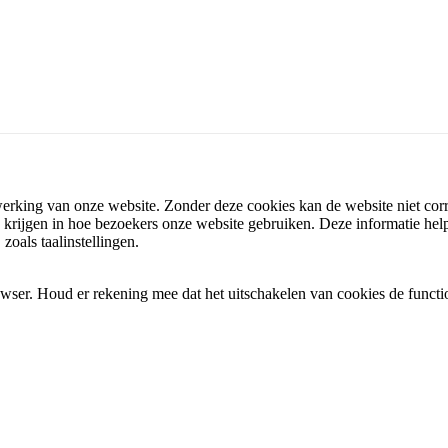
pparaat worden opgeslagen wanneer u onze website bezoekt. Ze helpen 
erking van onze website. Zonder deze cookies kan de website niet corr
krijgen in hoe bezoekers onze website gebruiken. Deze informatie help
oals taalinstellingen.
wser. Houd er rekening mee dat het uitschakelen van cookies de functi